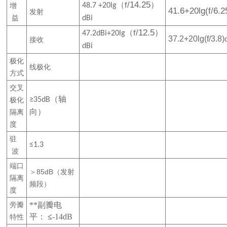
/14.25
增
4
8.7
+20lg
（
f
）
41.6+20lg(f/6.2
发射
益
dBi
/12.5
4
7.2
dBi
+20lg
（
f
）
37.2+20lg(f/3.8)
接收
dBi
极化
线极化
方式
交叉
极化
≥
3
5
dB
（轴
隔离
向）
度
驻
≤
1.3
波
端口
＞
85dB
（发射
隔离
频段）
度
旁瓣
**副瓣电
平：
≤
-14dB
特性