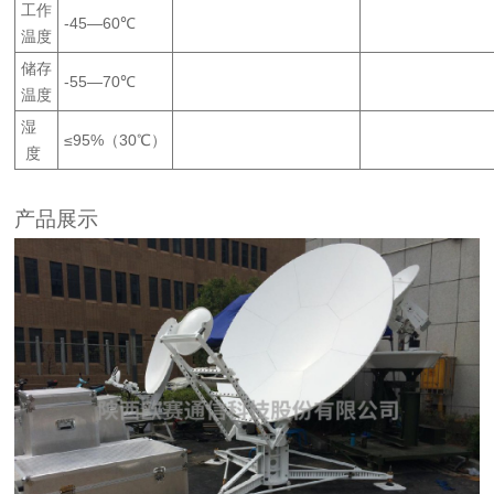
工作
-45—60℃
温度
储存
-55—70℃
温度
湿
≤95%
（
30℃
）
度
产品展示