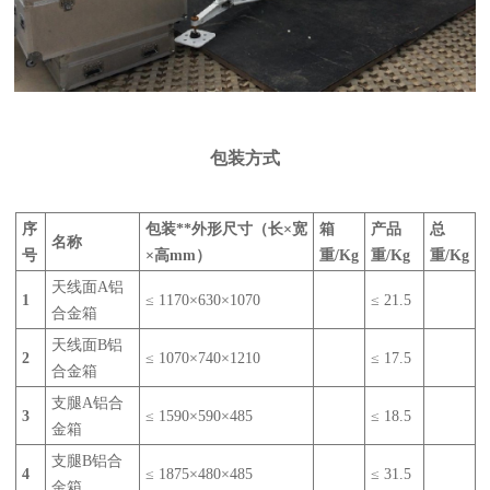
包装方式
序
包装**外形尺寸
（长×宽
箱
产品
总
名称
号
×高mm）
重/Kg
重/Kg
重/Kg
天线面A铝
1
≤ 1170×630×1070
≤ 21.5
合金箱
天线面B铝
2
≤ 1070×740×1210
≤ 17.5
合金箱
支腿A铝合
3
≤ 1590×590×485
≤ 18.5
金箱
支腿B铝合
4
≤ 1875×480×485
≤ 31.5
金箱