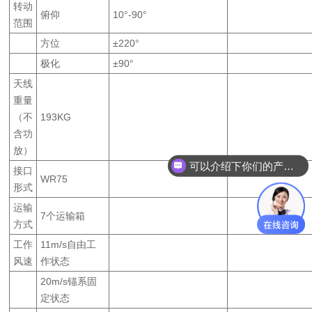
转动
俯仰
10
°
-90
°
范围
方位
±
220
°
极化
±
90
°
天线
重量
（不
193KG
含功
放）
可以介绍下你们的产品么
接口
WR75
形式
运输
7
个运输箱
方式
工作
11m/s
自由工
风速
作状态
20m/s
锚系固
定状态