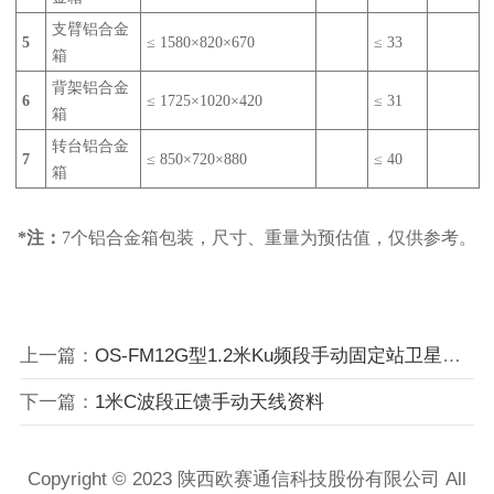
支臂铝合金
5
≤ 1580×820×670
≤ 33
箱
背架铝合金
6
≤ 1725×1020×420
≤ 31
箱
转台铝合金
7
≤ 850×720×880
≤ 40
箱
*注：
7个铝合金箱包装，尺寸、
重量为预估值，仅供参考。
上一篇：
OS-FM12G型1.2米Ku频段手动固定站卫星通信天线（玻璃钢）
下一篇：
1米C波段正馈手动天线资料
Copyright © 2023 陕西欧赛通信科技股份有限公司 All