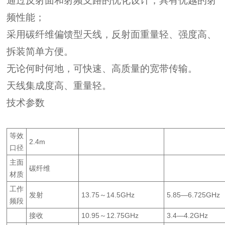
通过反射面和射频支路的优化设计，具有优越的射
频性能；
采用碳纤维偏馈型天线，反射面重量轻、强度高、
拆装简单方便。
无论何时何地，可快速、高质量的宽带传输。
天线集成度高、重量轻。
技术参数
等效
2.4m
口径
主面
碳纤维
材质
工作
发射
13.75
～
14.5
GHz
5.85—6.
725
GHz
频段
接收
1
0.9
5
～
12.75
GHz
3.4—4.2GHz